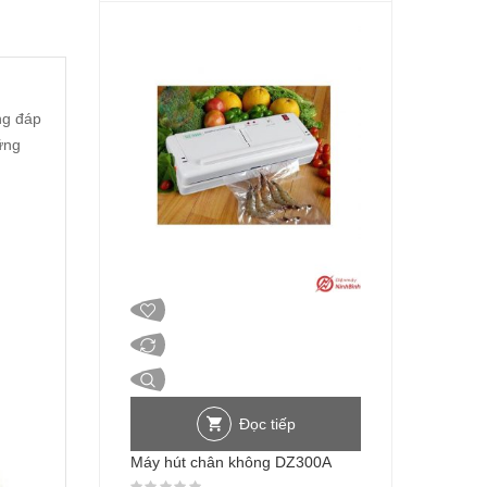
ng đáp
ững
Đọc tiếp
Máy hút chân không DZ300A
Được xếp hạng
0
5 sao