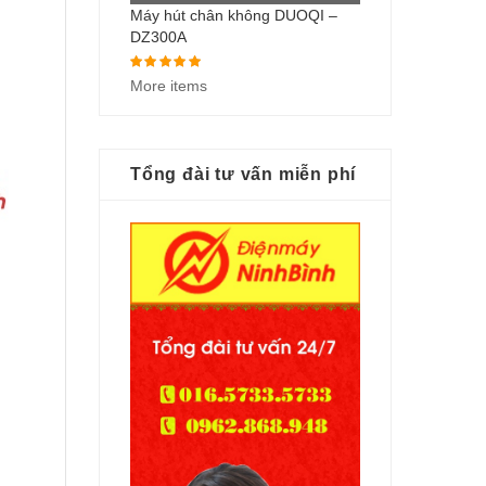
Máy hút chân không DUOQI –
DZ300A
Được xếp hạng
5.00
5 sao
More items
Tổng đài tư vấn miễn phí