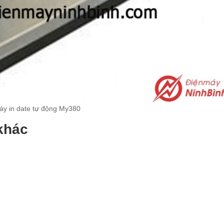
áy in date tự động My380
khác