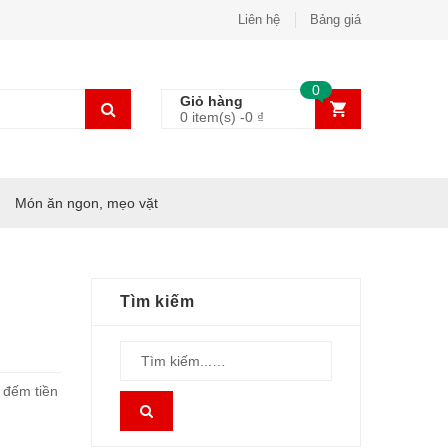
Liên hệ
Bảng giá
0
Giỏ hàng
0 item(s) -
0
₫
Món ăn ngon, mẹo vặt
Tìm kiếm
 đếm tiền