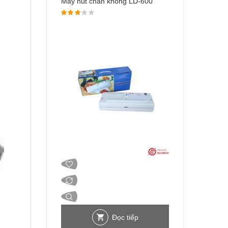
Máy hút chân không LD-600
Được xếp hạng
3.00
5 sao
Đọc tiếp