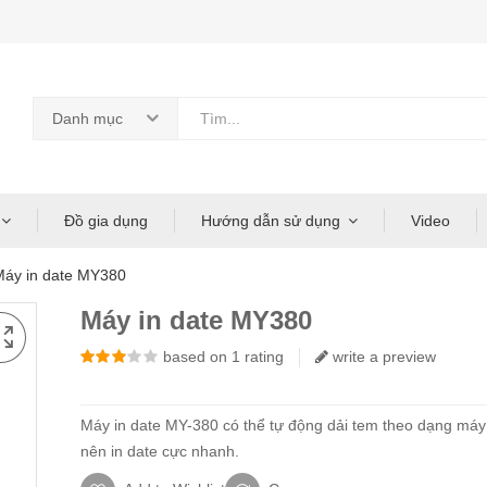
Danh mục
Đồ gia dụng
Hướng dẫn sử dụng
Video
Máy in date MY380
Máy in date MY380
3.00
based on
out of
1
5
rating
write a preview
Máy in date MY-380 có thể tự động dải tem theo dạng máy
nên in date cực nhanh.