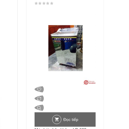
Được xếp hạng
0
5 sao
Đọc tiếp