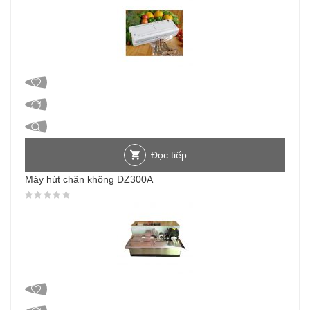
Đọc tiếp
Máy hút chân không DZ300A
Được xếp hạng
0
5 sao