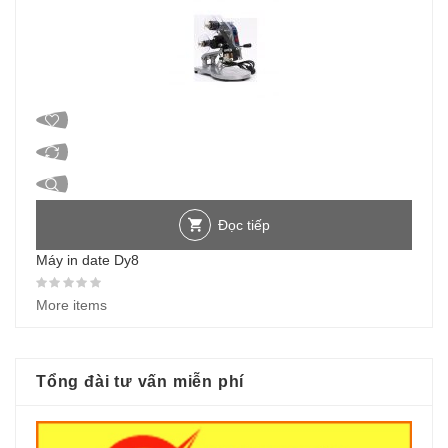
Đọc tiếp
Máy in date Dy8
Được xếp hạng
0
5 sao
More items
Tổng đài tư vấn miễn phí