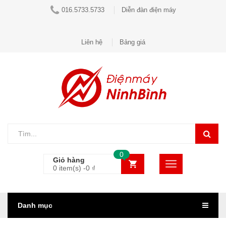
016.5733.5733
Diễn đàn điện máy
Liên hệ
Bảng giá
0
Giỏ hàng
0 item(s) -
0
₫
Danh mục