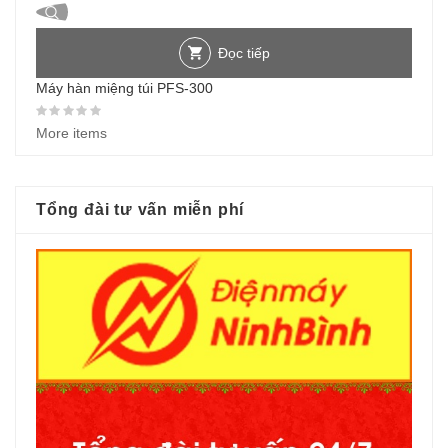
Đọc tiếp
Máy hàn miệng túi PFS-300
Được xếp hạng
0
5 sao
More items
Tổng đài tư vấn miễn phí