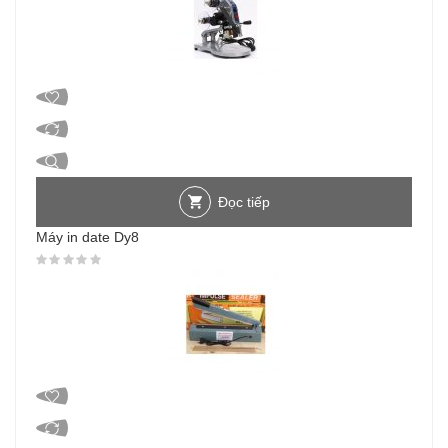
Đọc tiếp
Máy in date Dy8
Được xếp hạng
0
5 sao