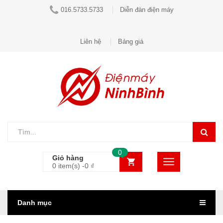
016.5733.5733
Diễn đàn điện máy
Liên hệ
Bảng giá
0
Giỏ hàng
0 item(s) -
0
₫
Danh mục