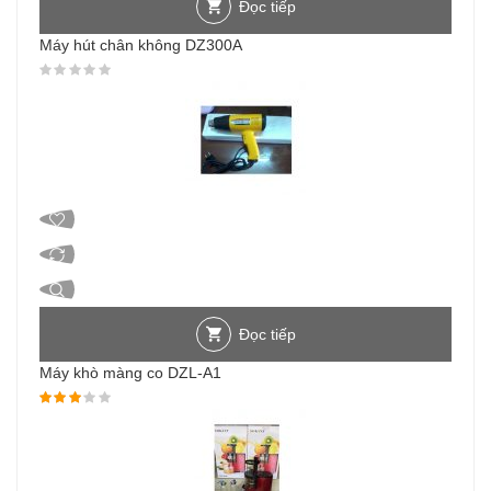
Đọc tiếp
Máy hút chân không DZ300A
Được xếp hạng
0
5 sao
Đọc tiếp
Máy khò màng co DZL-A1
Được xếp hạng
3.00
5 sao