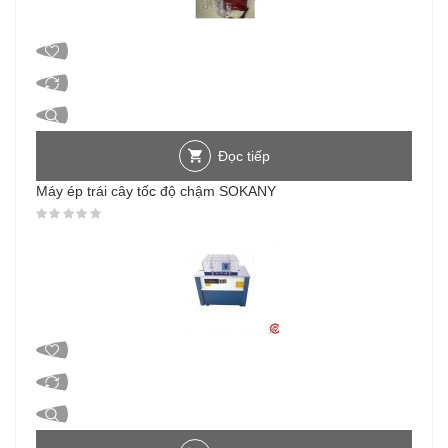
Đọc tiếp
Máy ép trái cây tốc độ chậm SOKANY
Được xếp hạng
0
5 sao