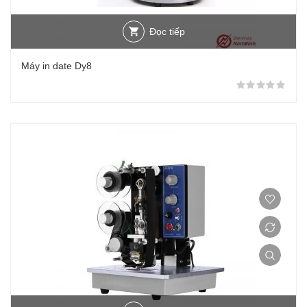
Đọc tiếp
Máy in date Dy8
Đượ