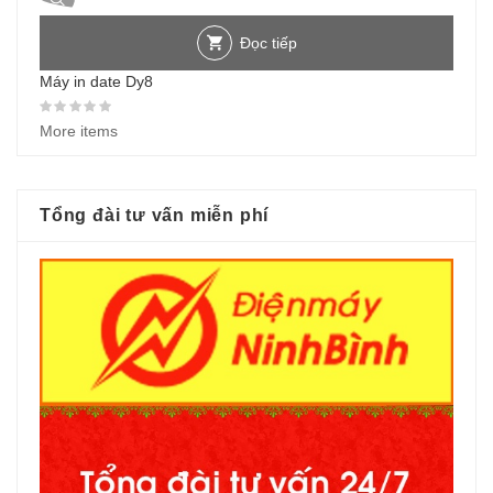
Đọc tiếp
Máy in date Dy8
Được xếp hạng
0
5 sao
More items
Tổng đài tư vấn miễn phí