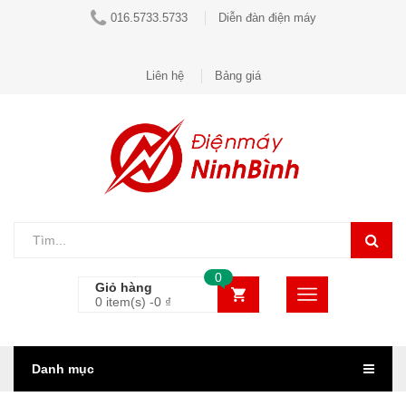
016.5733.5733
Diễn đàn điện máy
Liên hệ
Bảng giá
0
Giỏ hàng
0 item(s) -
0
₫
Danh mục