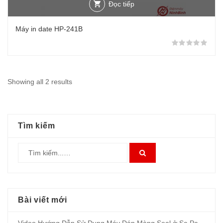
Đọc tiếp
Máy in date HP-241B
Đượ
Showing all 2 results
Tìm kiếm
Bài viết mới